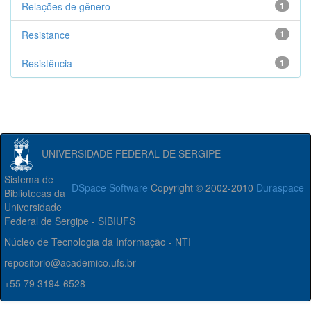
Relações de gênero
1
Resistance
1
Resistência
1
UNIVERSIDADE FEDERAL DE SERGIPE
Sistema de
DSpace Software
Copyright © 2002-2010
Duraspace
Bibliotecas da
Universidade
Federal de Sergipe - SIBIUFS
Núcleo de Tecnologia da Informação - NTI
repositorio@academico.ufs.br
+55 79 3194-6528