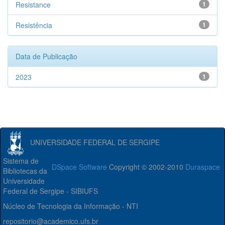
Resistance
1
Resistência
1
Data de Publicação
2023
1
UNIVERSIDADE FEDERAL DE SERGIPE
Sistema de
DSpace Software
Copyright © 2002-2010
Duraspace
Bibliotecas da
Universidade
Federal de Sergipe - SIBIUFS
Núcleo de Tecnologia da Informação - NTI
repositorio@academico.ufs.br