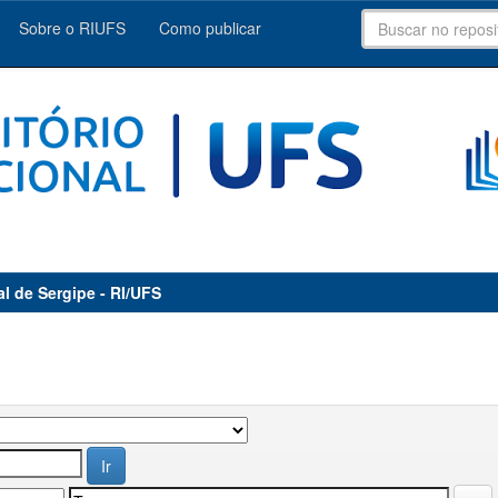
Sobre o RIUFS
Como publicar
al de Sergipe - RI/UFS