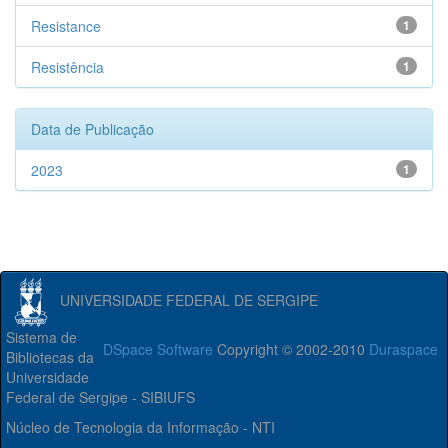
Resistance
1
Resistência
1
Data de Publicação
2023
1
UNIVERSIDADE FEDERAL DE SERGIPE
Sistema de
DSpace Software
Copyright © 2002-2010
Duraspace
Bibliotecas da
Universidade
Federal de Sergipe - SIBIUFS
Núcleo de Tecnologia da Informação - NTI