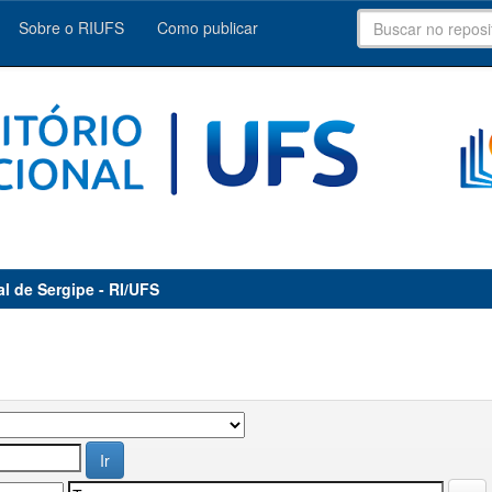
Sobre o RIUFS
Como publicar
al de Sergipe - RI/UFS