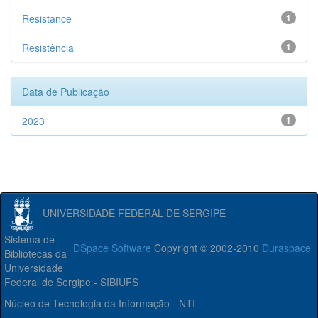
Resistance
1
Resistência
1
Data de Publicação
2023
1
UNIVERSIDADE FEDERAL DE SERGIPE
Sistema de
DSpace Software
Copyright © 2002-2010
Duraspace
Bibliotecas da
Universidade
Federal de Sergipe - SIBIUFS
Núcleo de Tecnologia da Informação - NTI