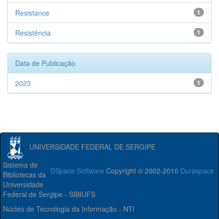
Resistance
1
Resistência
1
Data de Publicação
2023
1
UNIVERSIDADE FEDERAL DE SERGIPE
Sistema de
DSpace Software
Copyright © 2002-2010
Duraspace
Bibliotecas da
Universidade
Federal de Sergipe - SIBIUFS
Núcleo de Tecnologia da Informação - NTI