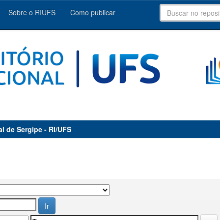
Sobre o RIUFS
Como publicar
al de Sergipe - RI/UFS