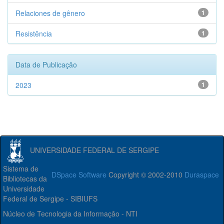
Relaciones de gênero
1
Resistência
1
Data de Publicação
2023
1
UNIVERSIDADE FEDERAL DE SERGIPE
Sistema de
DSpace Software
Copyright © 2002-2010
Duraspace
Bibliotecas da
Universidade
Federal de Sergipe - SIBIUFS
Núcleo de Tecnologia da Informação - NTI