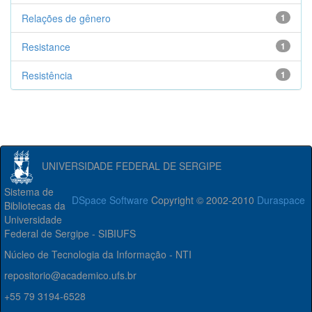
Relações de gênero
1
Resistance
1
Resistência
1
UNIVERSIDADE FEDERAL DE SERGIPE
Sistema de
DSpace Software
Copyright © 2002-2010
Duraspace
Bibliotecas da
Universidade
Federal de Sergipe - SIBIUFS
Núcleo de Tecnologia da Informação - NTI
repositorio@academico.ufs.br
+55 79 3194-6528