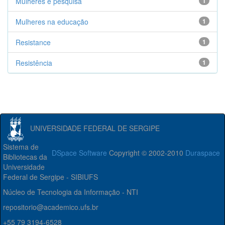
Mulheres e pesquisa
1
Mulheres na educação
1
Resistance
1
Resistência
1
UNIVERSIDADE FEDERAL DE SERGIPE
Sistema de
DSpace Software
Copyright © 2002-2010
Duraspace
Bibliotecas da
Universidade
Federal de Sergipe - SIBIUFS
Núcleo de Tecnologia da Informação - NTI
repositorio@academico.ufs.br
+55 79 3194-6528