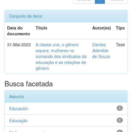
Conjunto de itens:
Data do
Título
Autor(es)
Tipo
documento
31-Mai-2023
A classe une, o gênero
Dantas,
Tese
separa: mulheres no
Adenilde
comando dos sindicatos da
de Souza
educação e as relações de
gênero
Busca facetada
Assunto
Educación
1
Educação
1