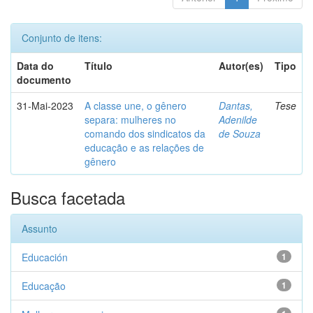
Conjunto de itens:
Data do
Título
Autor(es)
Tipo
documento
31-Mai-2023
A classe une, o gênero
Dantas,
Tese
separa: mulheres no
Adenilde
comando dos sindicatos da
de Souza
educação e as relações de
gênero
Busca facetada
Assunto
Educación
1
Educação
1