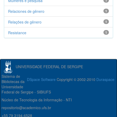
Mulheres e pesquisa
1
Relaciones de gênero
1
Relações de gênero
1
Resistance
1
UNIVERSIDADE FEDERAL DE SERGIPE
Sistema de
DSpace Software
Copyright © 2002-2010
Duraspace
Bibliotecas da
Universidade
Federal de Sergipe - SIBIUFS
Núcleo de Tecnologia da Informação - NTI
repositorio@academico.ufs.br
+55 79 3194-6528