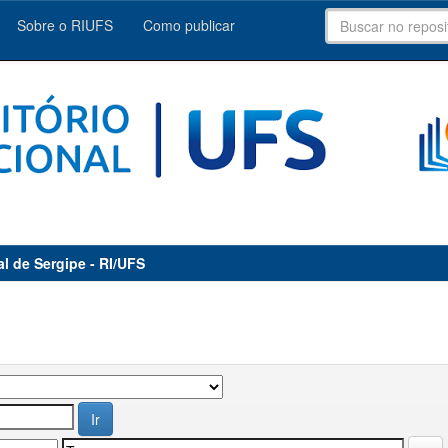
Sobre o RIUFS
Como publicar
al de Sergipe - RI/UFS