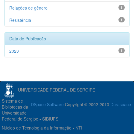
Relações de gênero
1
Resistência
1
Data de Publicação
2023
1
UNIVERSIDADE FEDERAL DE SERGIPE
Sistema de
DSpace Software
Copyright © 2002-2010
Duraspace
Bibliotecas da
Universidade
Federal de Sergipe - SIBIUFS
Núcleo de Tecnologia da Informação - NTI