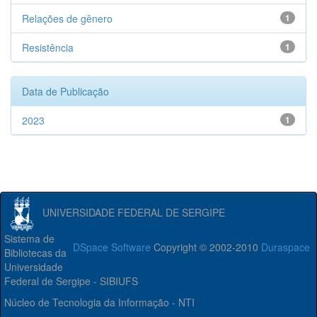
Relações de gênero
1
Resistência
1
Data de Publicação
2023
1
UNIVERSIDADE FEDERAL DE SERGIPE
Sistema de
DSpace Software
Copyright © 2002-2010
Duraspace
Bibliotecas da
Universidade
Federal de Sergipe - SIBIUFS
Núcleo de Tecnologia da Informação - NTI