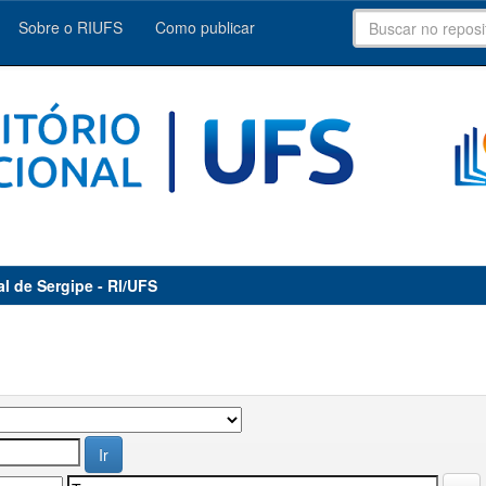
Sobre o RIUFS
Como publicar
al de Sergipe - RI/UFS