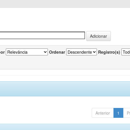
por
Ordenar
Registro(s)
Anterior
1
P