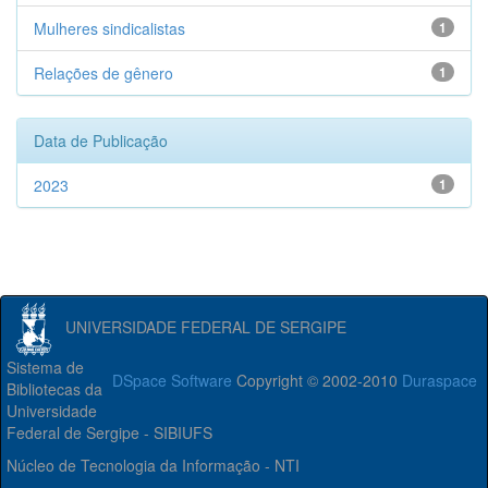
Mulheres sindicalistas
1
Relações de gênero
1
Data de Publicação
2023
1
UNIVERSIDADE FEDERAL DE SERGIPE
Sistema de
DSpace Software
Copyright © 2002-2010
Duraspace
Bibliotecas da
Universidade
Federal de Sergipe - SIBIUFS
Núcleo de Tecnologia da Informação - NTI