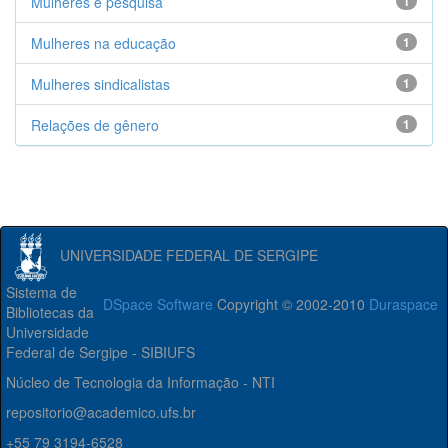
Mulheres e pesquisa
1
Mulheres na educação
1
Mulheres sindicalistas
1
Relações de gênero
1
UNIVERSIDADE FEDERAL DE SERGIPE
Sistema de
DSpace Software
Copyright © 2002-2010
Duraspace
Bibliotecas da
Universidade
Federal de Sergipe - SIBIUFS
Núcleo de Tecnologia da Informação - NTI
repositorio@academico.ufs.br
+55 79 3194-6528