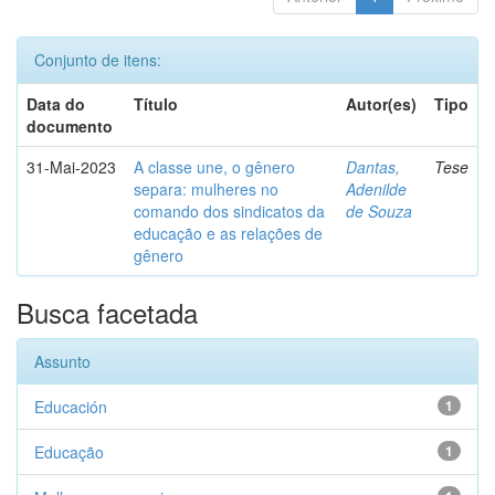
Conjunto de itens:
Data do
Título
Autor(es)
Tipo
documento
31-Mai-2023
A classe une, o gênero
Dantas,
Tese
separa: mulheres no
Adenilde
comando dos sindicatos da
de Souza
educação e as relações de
gênero
Busca facetada
Assunto
Educación
1
Educação
1