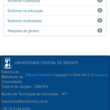
Mulheres e pesquisa
1
Mulheres na educação
1
Mulheres sindicalistas
1
Relações de gênero
1
UNIVERSIDADE FEDERAL DE SERGIPE
Sistema de
DSpace Software
Copyright © 2002-2010
Duraspace
Bibliotecas da
Universidade
Federal de Sergipe - SIBIUFS
Núcleo de Tecnologia da Informação - NTI
repositorio@academico.ufs.br
+55 79 3194-6528