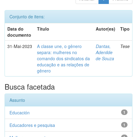
Conjunto de itens:
Data do
Título
Autor(es)
Tipo
documento
31-Mai-2023
A classe une, o gênero
Dantas,
Tese
separa: mulheres no
Adenilde
comando dos sindicatos da
de Souza
educação e as relações de
gênero
Busca facetada
Assunto
Educación
1
Educadores e pesquisa
1