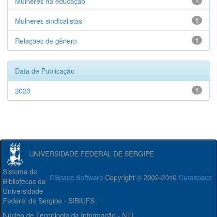
Mulheres na educação
1
Mulheres sindicalistas
1
Relações de gênero
1
Data de Publicação
2023
1
UNIVERSIDADE FEDERAL DE SERGIPE
Sistema de
DSpace Software
Copyright © 2002-2010
Duraspace
Bibliotecas da
Universidade
Federal de Sergipe - SIBIUFS
Núcleo de Tecnologia da Informação - NTI