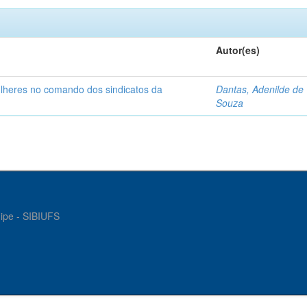
Autor(es)
ulheres no comando dos sindicatos da
Dantas, Adenilde de
Souza
gipe - SIBIUFS