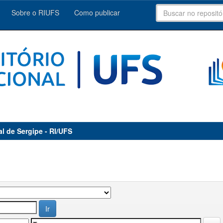
Sobre o RIUFS
Como publicar
al de Sergipe - RI/UFS