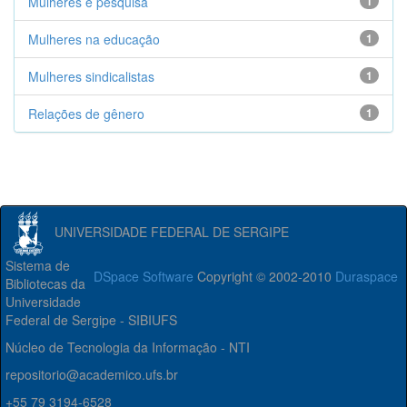
Mulheres e pesquisa
1
Mulheres na educação
1
Mulheres sindicalistas
1
Relações de gênero
1
UNIVERSIDADE FEDERAL DE SERGIPE
Sistema de
DSpace Software
Copyright © 2002-2010
Duraspace
Bibliotecas da
Universidade
Federal de Sergipe - SIBIUFS
Núcleo de Tecnologia da Informação - NTI
repositorio@academico.ufs.br
+55 79 3194-6528