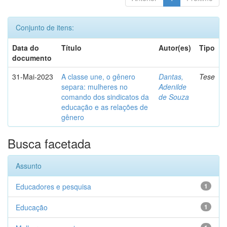
Conjunto de itens:
Data do
Título
Autor(es)
Tipo
documento
31-Mai-2023
A classe une, o gênero
Dantas,
Tese
separa: mulheres no
Adenilde
comando dos sindicatos da
de Souza
educação e as relações de
gênero
Busca facetada
Assunto
Educadores e pesquisa
1
Educação
1