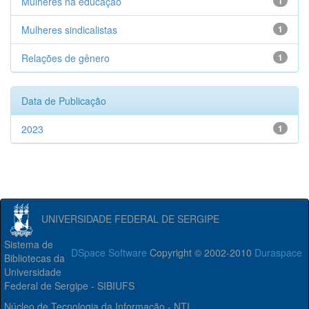
Mulheres na educação
1
Mulheres sindicalistas
1
Relações de gênero
1
Data de Publicação
2023
1
UNIVERSIDADE FEDERAL DE SERGIPE
Sistema de
DSpace Software
Copyright © 2002-2010
Duraspace
Bibliotecas da
Universidade
Federal de Sergipe - SIBIUFS
Núcleo de Tecnologia da Informação - NTI