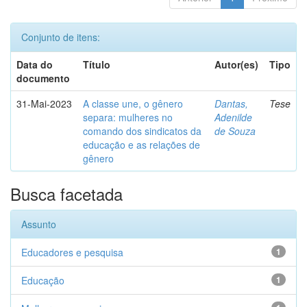
Conjunto de itens:
Data do
Título
Autor(es)
Tipo
documento
31-Mai-2023
A classe une, o gênero
Dantas,
Tese
separa: mulheres no
Adenilde
comando dos sindicatos da
de Souza
educação e as relações de
gênero
Busca facetada
Assunto
Educadores e pesquisa
1
Educação
1