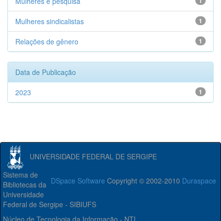
Mulheres e pesquisa
1
Mulheres sindicalistas
1
Relações de gênero
1
Data de Publicação
2023
1
UNIVERSIDADE FEDERAL DE SERGIPE
Sistema de
DSpace Software
Copyright © 2002-2010
Duraspace
Bibliotecas da
Universidade
Federal de Sergipe - SIBIUFS
Núcleo de Tecnologia da Informação - NTI