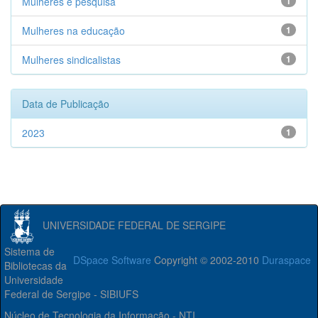
Mulheres e pesquisa
1
Mulheres na educação
1
Mulheres sindicalistas
1
Data de Publicação
2023
1
UNIVERSIDADE FEDERAL DE SERGIPE
Sistema de
DSpace Software
Copyright © 2002-2010
Duraspace
Bibliotecas da
Universidade
Federal de Sergipe - SIBIUFS
Núcleo de Tecnologia da Informação - NTI