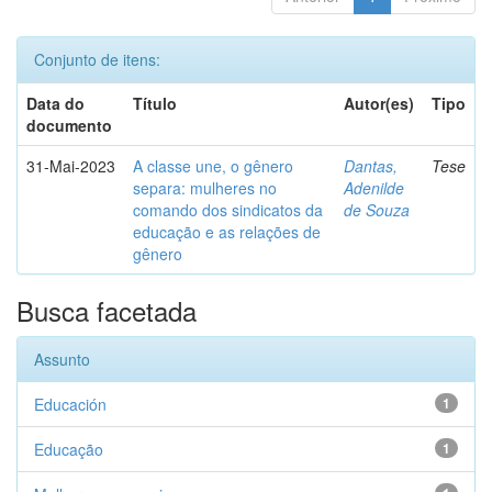
Conjunto de itens:
Data do
Título
Autor(es)
Tipo
documento
31-Mai-2023
A classe une, o gênero
Dantas,
Tese
separa: mulheres no
Adenilde
comando dos sindicatos da
de Souza
educação e as relações de
gênero
Busca facetada
Assunto
Educación
1
Educação
1