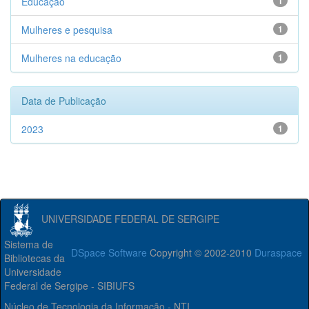
Educação
1
Mulheres e pesquisa
1
Mulheres na educação
1
Data de Publicação
2023
1
UNIVERSIDADE FEDERAL DE SERGIPE
Sistema de
DSpace Software
Copyright © 2002-2010
Duraspace
Bibliotecas da
Universidade
Federal de Sergipe - SIBIUFS
Núcleo de Tecnologia da Informação - NTI