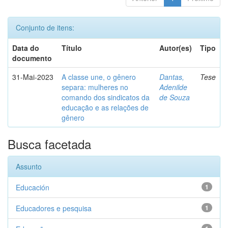
Conjunto de itens:
Data do
Título
Autor(es)
Tipo
documento
31-Mai-2023
A classe une, o gênero
Dantas,
Tese
separa: mulheres no
Adenilde
comando dos sindicatos da
de Souza
educação e as relações de
gênero
Busca facetada
Assunto
Educación
1
Educadores e pesquisa
1