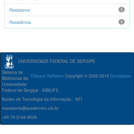
Resistance
1
Resistência
1
UNIVERSIDADE FEDERAL DE SERGIPE
Sistema de
DSpace Software
Copyright © 2002-2010
Duraspace
Bibliotecas da
Universidade
Federal de Sergipe - SIBIUFS
Núcleo de Tecnologia da Informação - NTI
repositorio@academico.ufs.br
+55 79 3194-6528