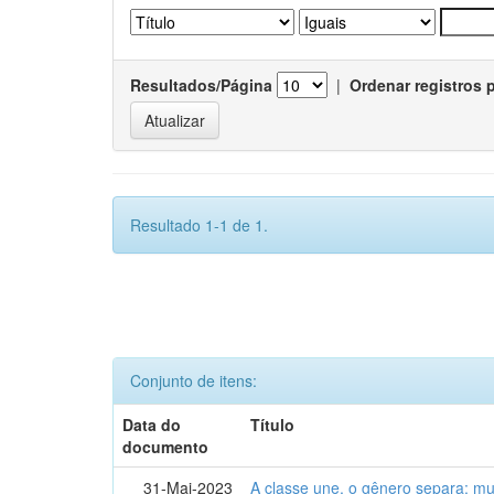
Resultados/Página
|
Ordenar registros 
Resultado 1-1 de 1.
Conjunto de itens:
Data do
Título
documento
31-Mai-2023
A classe une, o gênero separa: m