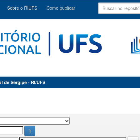
Sobre o RIUFS
Como publicar
al de Sergipe - RI/UFS