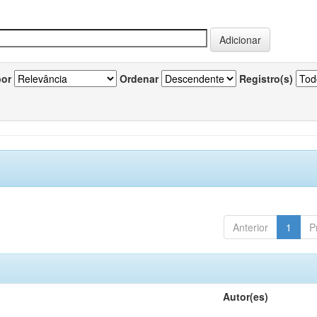
por
Ordenar
Registro(s)
Anterior
1
P
Autor(es)