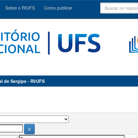
Sobre o RIUFS
Como publicar
al de Sergipe - RI/UFS