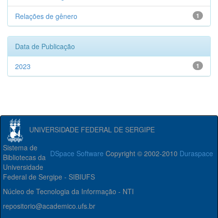
Relações de gênero
1
Data de Publicação
2023
1
UNIVERSIDADE FEDERAL DE SERGIPE
Sistema de
DSpace Software
Copyright © 2002-2010
Duraspace
Bibliotecas da
Universidade
Federal de Sergipe - SIBIUFS
Núcleo de Tecnologia da Informação - NTI
repositorio@academico.ufs.br