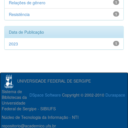
Relações de gênero
1
Resistência
1
Data de Publicação
2023
1
UNIVERSIDADE FEDERAL DE SERGIPE
Sistema de
DSpace Software
Copyright © 2002-2010
Duraspace
Bibliotecas da
Universidade
Federal de Sergipe - SIBIUFS
Núcleo de Tecnologia da Informação - NTI
repositorio@academico.ufs.br