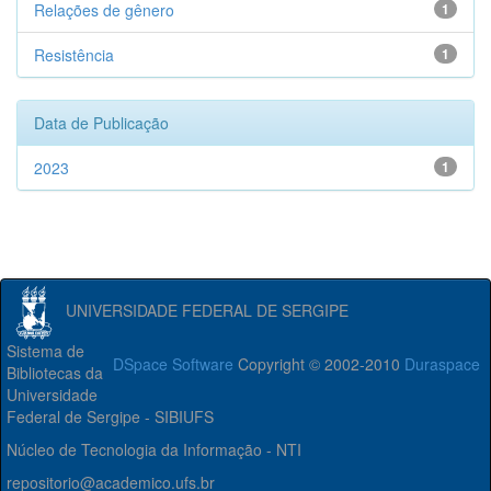
Relações de gênero
1
Resistência
1
Data de Publicação
2023
1
UNIVERSIDADE FEDERAL DE SERGIPE
Sistema de
DSpace Software
Copyright © 2002-2010
Duraspace
Bibliotecas da
Universidade
Federal de Sergipe - SIBIUFS
Núcleo de Tecnologia da Informação - NTI
repositorio@academico.ufs.br