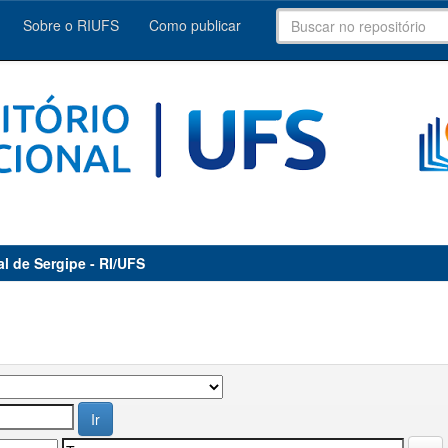
Sobre o RIUFS
Como publicar
al de Sergipe - RI/UFS