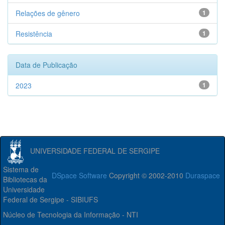
Relações de gênero
1
Resistência
1
Data de Publicação
2023
1
UNIVERSIDADE FEDERAL DE SERGIPE
Sistema de
DSpace Software
Copyright © 2002-2010
Duraspace
Bibliotecas da
Universidade
Federal de Sergipe - SIBIUFS
Núcleo de Tecnologia da Informação - NTI