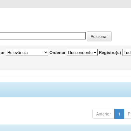
por
Ordenar
Registro(s)
Anterior
1
P