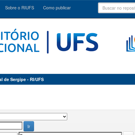
Sobre o RIUFS
Como publicar
al de Sergipe - RI/UFS