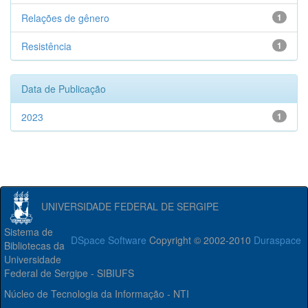
Relações de gênero
1
Resistência
1
Data de Publicação
2023
1
UNIVERSIDADE FEDERAL DE SERGIPE
Sistema de
DSpace Software
Copyright © 2002-2010
Duraspace
Bibliotecas da
Universidade
Federal de Sergipe - SIBIUFS
Núcleo de Tecnologia da Informação - NTI