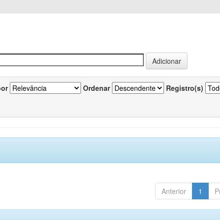
por
Ordenar
Registro(s)
Anterior
1
P