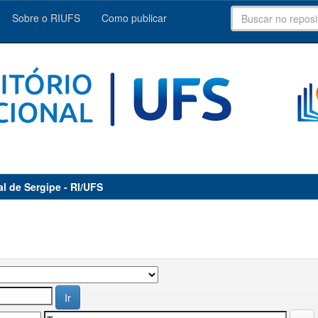
Sobre o RIUFS
Como publicar
al de Sergipe - RI/UFS