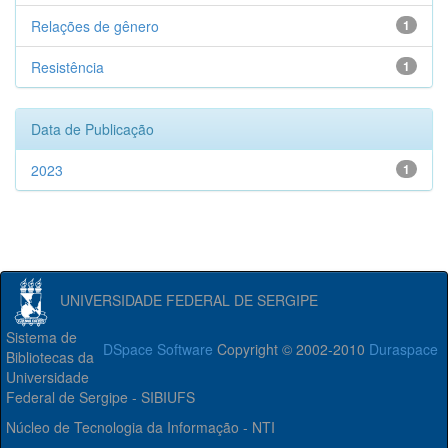
Relações de gênero
1
Resistência
1
Data de Publicação
2023
1
UNIVERSIDADE FEDERAL DE SERGIPE
Sistema de
DSpace Software
Copyright © 2002-2010
Duraspace
Bibliotecas da
Universidade
Federal de Sergipe - SIBIUFS
Núcleo de Tecnologia da Informação - NTI