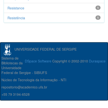
Resistance
1
Resistência
1
UNIVERSIDADE FEDERAL DE SERGIPE
Sistema de
DSpace Software
Copyright © 2002-2010
Duraspace
Bibliotecas da
Universidade
Federal de Sergipe - SIBIUFS
Núcleo de Tecnologia da Informação - NTI
repositorio@academico.ufs.br
+55 79 3194-6528