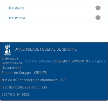
Resistance
1
Resistência
1
UNIVERSIDADE FEDERAL DE SERGIPE
Sistema de
DSpace Software
Copyright © 2002-2010
Duraspace
Bibliotecas da
Universidade
Federal de Sergipe - SIBIUFS
Núcleo de Tecnologia da Informação - NTI
repositorio@academico.ufs.br
+55 79 3194-6528