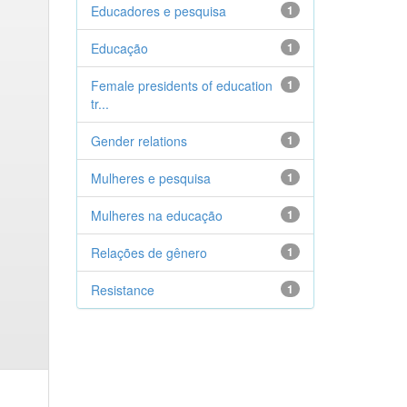
Educadores e pesquisa
1
Educação
1
Female presidents of education
1
tr...
Gender relations
1
Mulheres e pesquisa
1
Mulheres na educação
1
Relações de gênero
1
Resistance
1