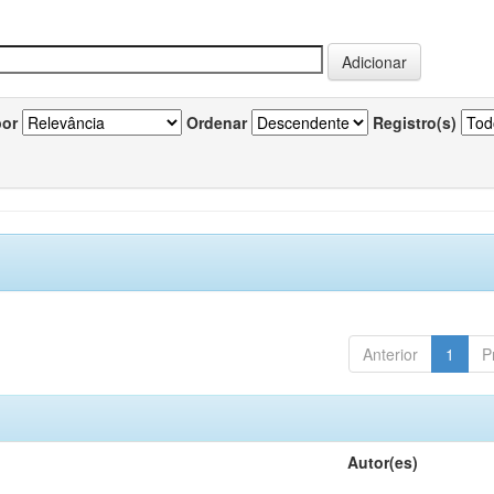
por
Ordenar
Registro(s)
Anterior
1
P
Autor(es)