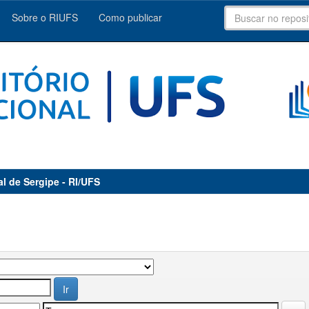
Sobre o RIUFS
Como publicar
al de Sergipe - RI/UFS