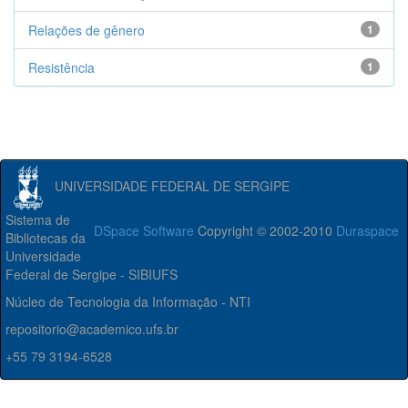
Relações de gênero
1
Resistência
1
UNIVERSIDADE FEDERAL DE SERGIPE
Sistema de
DSpace Software
Copyright © 2002-2010
Duraspace
Bibliotecas da
Universidade
Federal de Sergipe - SIBIUFS
Núcleo de Tecnologia da Informação - NTI
repositorio@academico.ufs.br
+55 79 3194-6528