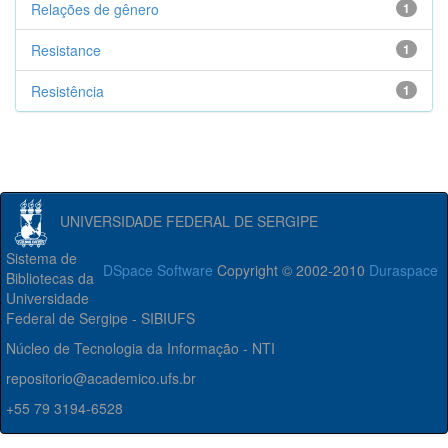
Relações de gênero
1
Resistance
1
Resistência
1
UNIVERSIDADE FEDERAL DE SERGIPE
Sistema de
DSpace Software
Copyright © 2002-2010
Duraspace
Bibliotecas da
Universidade
Federal de Sergipe - SIBIUFS
Núcleo de Tecnologia da Informação - NTI
repositorio@academico.ufs.br
+55 79 3194-6528