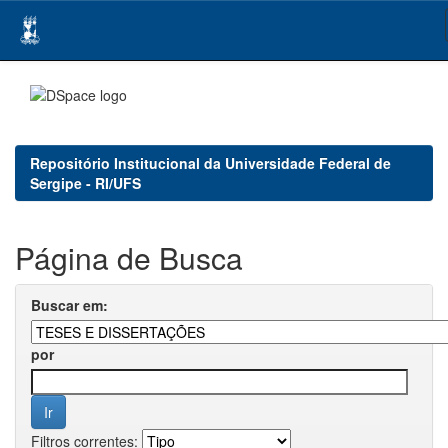
Skip
navigation
Repositório Institucional da Universidade Federal de
Sergipe - RI/UFS
Página de Busca
Buscar em:
por
Filtros correntes: