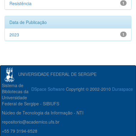
Resistência
1
Data de Publicação
2023
1
UNIVERSIDADE FEDERAL DE SERGIPE
Sistema de
DSpace Software
Copyright © 2002-2010
Duraspace
Bibliotecas da
Universidade
Federal de Sergipe - SIBIUFS
Núcleo de Tecnologia da Informação - NTI
repositorio@academico.ufs.br
+55 79 3194-6528