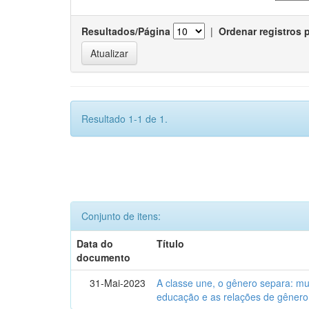
Resultados/Página
|
Ordenar registros 
Resultado 1-1 de 1.
Conjunto de itens:
Data do
Título
documento
31-Mai-2023
A classe une, o gênero separa: m
educação e as relações de gênero