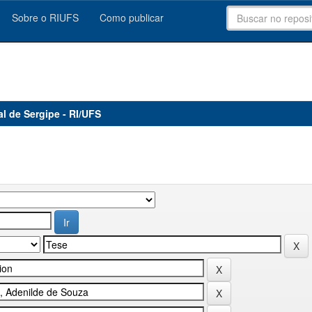
Sobre o RIUFS
Como publicar
al de Sergipe - RI/UFS