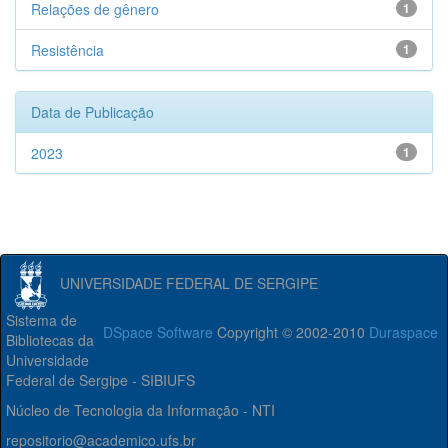
Relações de gênero
1
Resistência
1
Data de Publicação
2023
1
UNIVERSIDADE FEDERAL DE SERGIPE
Sistema de
DSpace Software
Copyright © 2002-2010
Duraspace
Bibliotecas da
Universidade
Federal de Sergipe - SIBIUFS
Núcleo de Tecnologia da Informação - NTI
repositorio@academico.ufs.br