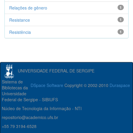
Relações de gênero
1
Resistance
1
Resistência
1
UNIVERSIDADE FEDERAL DE SERGIPE
Sistema de
DSpace Software
Copyright © 2002-2010
Duraspace
Bibliotecas da
Universidade
Federal de Sergipe - SIBIUFS
Núcleo de Tecnologia da Informação - NTI
repositorio@academico.ufs.br
+55 79 3194-6528