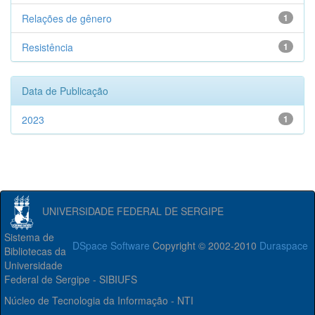
Relações de gênero
1
Resistência
1
Data de Publicação
2023
1
UNIVERSIDADE FEDERAL DE SERGIPE
Sistema de
DSpace Software
Copyright © 2002-2010
Duraspace
Bibliotecas da
Universidade
Federal de Sergipe - SIBIUFS
Núcleo de Tecnologia da Informação - NTI