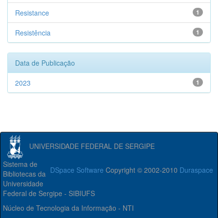
Resistance
1
Resistência
1
Data de Publicação
2023
1
UNIVERSIDADE FEDERAL DE SERGIPE
Sistema de
DSpace Software
Copyright © 2002-2010
Duraspace
Bibliotecas da
Universidade
Federal de Sergipe - SIBIUFS
Núcleo de Tecnologia da Informação - NTI