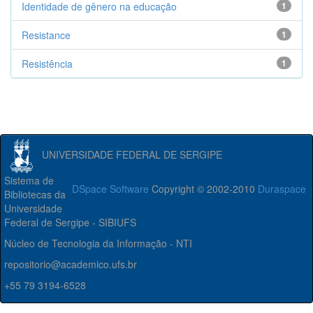
Identidade de gênero na educação
1
Resistance
1
Resistência
1
UNIVERSIDADE FEDERAL DE SERGIPE
Sistema de
DSpace Software
Copyright © 2002-2010
Duraspace
Bibliotecas da
Universidade
Federal de Sergipe - SIBIUFS
Núcleo de Tecnologia da Informação - NTI
repositorio@academico.ufs.br
+55 79 3194-6528